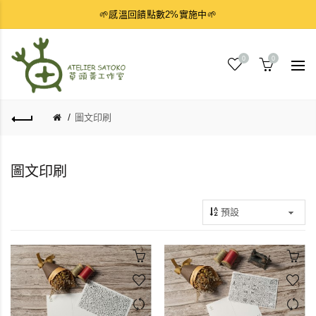
🌱感溫回饋點數2%實施中🌱
0
0
圖文印刷
圖文印刷