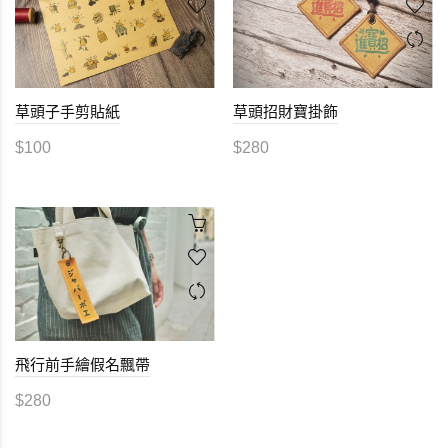
草頭子手剪貼紙
草頭招財寶掛飾
$100
$280
飛行前手繪假名飄帶
$280