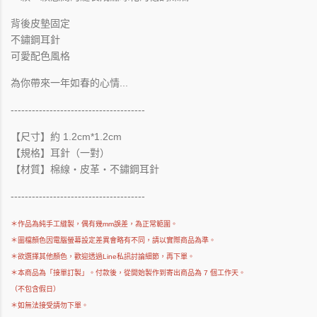
背後皮墊固定
不鏽鋼耳針
可愛配色風格
為你帶來一年如春的心情...
--------------------------------------
【尺寸】約 1.2cm*1.2cm
【規格】耳針（一對）
【材質】棉線・皮革・不鏽鋼耳針
--------------------------------------
＊作品為純手工縫製，偶有幾mm誤差，為正常範圍。
＊圖檔顏色因電腦螢幕設定差異會略有不同，請以實際商品為準。
＊欲選擇其他顏色，歡迎透過Line私訊討論細節，再下單。
＊本商品為「接單訂製」。付款後，從開始製作到寄出商品為 7 個工作天。
（不包含假日）
＊如無法接受請勿下單。