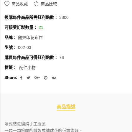
商品收藏
商品比較
換購每件商品所需紅利點數：
3800
可接受訂製數量：
21
品牌：
隨興印花布作
型號：
002-03
購買每件商品可得紅利點數：
76
標籤：
配件小物
Share:
商品描述
法式結粒繡純手工縫製
一顆一顆悠閒的縫製成繡球花的低調燦爛。