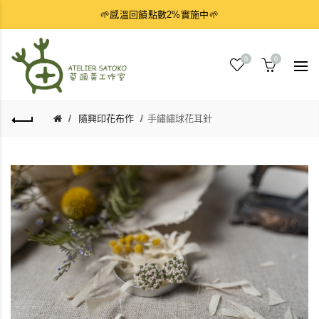
🌱感溫回饋點數2%實施中🌱
0
0
隨興印花布作
手繡繡球花耳針